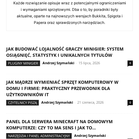
Każde rozwiązanie opisuje wraz z potencjalnymi ograniczeniami
i wymaganiami sprzętowymi. Dba o to, by poradniki były
aktualne, oparte na najnowszych wersjach Bukkita, Spigota i
Papera oraz sprawdzonych narzędziach.
JAK BUDOWAĆ LOJALNOŚĆ GRACZY MINIGIER: SYSTEM
OSIĄGNIĘĆ, STATYSTYK I UNIKALNYCH TYTUŁÓW
Andrzej Szymański
-
15 lipca, 2026
PLUGINY MINIGIER
0
JAK MĄDRZE WYMIENIAĆ SPRZĘT KOMPUTEROWY W
DOMU I FIRMIE: PRAKTYCZNY PRZEWODNIK DLA
UŻYTKOWNIKÓW IT
Andrzej Szymański
-
21 czerwca, 2026
CZYTELNICY PISZĄ
0
PANEL DLA SERWERA MINECRAFT NA DOMOWYM
KOMPUTERZE: CZY TO MA SENS I JAK TO...
Andrzej Szymański
-
NARZĘDZIA I PANEL ADMINISTRACYJNY