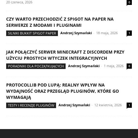
20 czerwca, 2026
0
CZY WARTO PRZECHODZIĆ Z SPIGOT NA PAPER NA
SERWERZE Z MODAMI I PLUGINAMI
Andrzej Szymański
-
18 maja, 2026
SILNIKI BUKKIT SPIGOT PAPER
1
JAK POŁĄCZYĆ SERWER MINECRAFT Z DISCORDEM PRZY
UŻYCIU PROSTYCH WTYCZEK INTEGRACYJNYCH
Andrzej Szymański
-
1 maja, 2026
PORADNIKI DLA POCZĄTKUJĄCYCH
0
PROTOCOLLIB POD LUPĄ: REALNY WPŁYW NA
WYDAJNOŚĆ ORAZ PRZEGLĄD PLUGINÓW, KTÓRE GO
WYMAGAJĄ
Andrzej Szymański
-
12 kwietnia, 2026
TESTY I RECENZJE PLUGINÓW
1