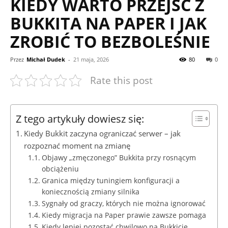
KIEDY WARTO PRZEJŚĆ Z
BUKKITA NA PAPER I JAK
ZROBIĆ TO BEZBOLEŚNIE
Przez
Michał Dudek
-
21 maja, 2026
80
0
Rate this post
Z tego artykuły dowiesz się:
Kiedy Bukkit zaczyna ograniczać serwer – jak
rozpoznać moment na zmianę
Objawy „zmęczonego” Bukkita przy rosnącym
obciążeniu
Granica między tuningiem konfiguracji a
koniecznością zmiany silnika
Sygnały od graczy, których nie można ignorować
Kiedy migracja na Paper prawie zawsze pomaga
Kiedy lepiej pozostać chwilowo na Bukkicie