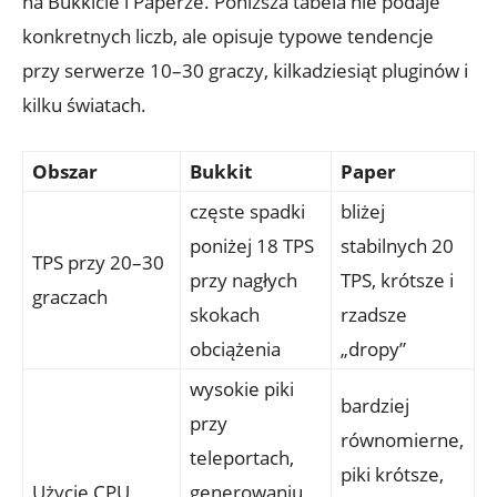
na Bukkicie i Paperze. Poniższa tabela nie podaje
konkretnych liczb, ale opisuje typowe tendencje
przy serwerze 10–30 graczy, kilkadziesiąt pluginów i
kilku światach.
Obszar
Bukkit
Paper
częste spadki
bliżej
poniżej 18 TPS
stabilnych 20
TPS przy 20–30
przy nagłych
TPS, krótsze i
graczach
skokach
rzadsze
obciążenia
„dropy”
wysokie piki
bardziej
przy
równomierne,
teleportach,
piki krótsze,
Użycie CPU
generowaniu